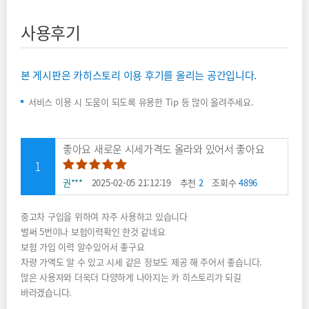
사용후기
본 게시판은 카히스토리 이용 후기를 올리는 공간입니다.
서비스 이용 시 도움이 되도록 유용한 Tip 등 많이 올려주세요.
좋아요 새로운 시세가격도 올라와 있어서 좋아요
1
만족도 별 다섯 중 별 다섯
권***
2025-02-05 21:12:19
추천
2
조회수
4896
중고차 구입을 위하여 자주 사용하고 있습니다
벌써 5번이나 보험이력확인 한것 같네요
보험 가입 이력 알수있어서 좋구요
차량 가액도 알 수 있고 시세 같은 정보도 제공 해 주어서 좋습니다.
많은 사용자와 더욱더 다양하게 나아지는 카 히스토리가 되길
바라겠습니다.