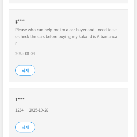
g****
Please who can help me im a car buyer and i need to se
e check the cars before buying my kako id is Albanianca
r
2025-08-04
삭제
1****
1234
2025-10-28
삭제