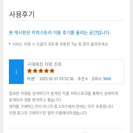
사용후기
본 게시판은 카히스토리 이용 후기를 올리는 공간입니다.
서비스 이용 시 도움이 되도록 유용한 Tip 등 많이 올려주세요.
구매예정 차량 조회
1
만족도 별 다섯 중 별 다섯
박경*
2025-02-07 05:52:56
추천
6
조회수
5668
필요한 차량을 검색하다가 알게된 차를 카히스토리을 통해서 상세하게
알게되어 정말 편리하고 좋습니다
새차를 구매하는것이 아니라 중고차구매자 한테는 아주 유용합니다
이젠 중고차 구매하기전 필히 이용해야하겠습니다