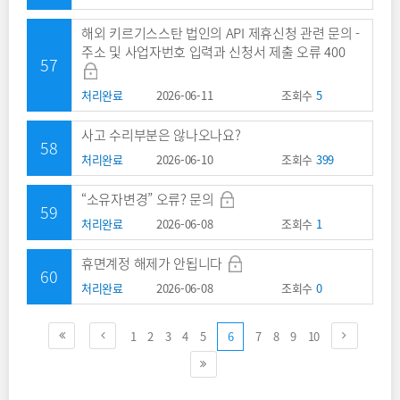
해외 키르기스스탄 법인의 API 제휴신청 관련 문의 -
주소 및 사업자번호 입력과 신청서 제출 오류 400
57
처리완료
2026-06-11
조회수
5
사고 수리부분은 않나오나요?
58
처리완료
2026-06-10
조회수
399
“소유자변경” 오류? 문의
59
처리완료
2026-06-08
조회수
1
휴면계정 해제가 안됩니다
60
처리완료
2026-06-08
조회수
0
1
2
3
4
5
6
7
8
9
10
처음페이지
이전페이지
다음페이지
마지막페이지