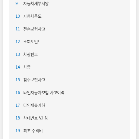
9
자동차세부사양
10
자동차용도
11
전손보험사고
12
조회포인트
13
차량번호
14
차종
15
침수보험사고
16
타인자동차보험 사고이력
17
타인재물가해
18
차대번호 V.I.N.
19
최초 수리비