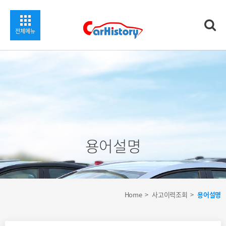
찾기
전체메뉴
용어설명
Home
사고이력조회
용어설명