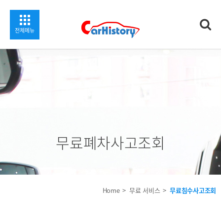
찾기
전체메뉴
무료폐차사고조회
Home
무료 서비스
무료침수사고조회